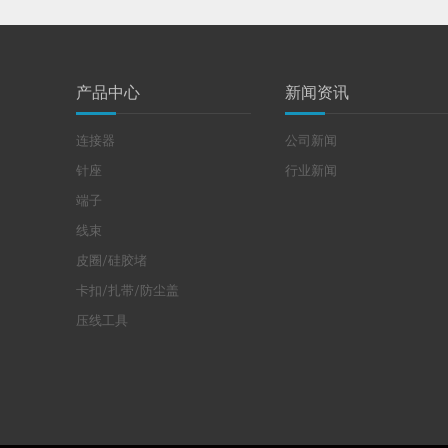
产品中心
新闻资讯
连接器
公司新闻
针座
行业新闻
端子
线束
皮圈/硅胶堵
卡扣/扎带/防尘盖
压线工具