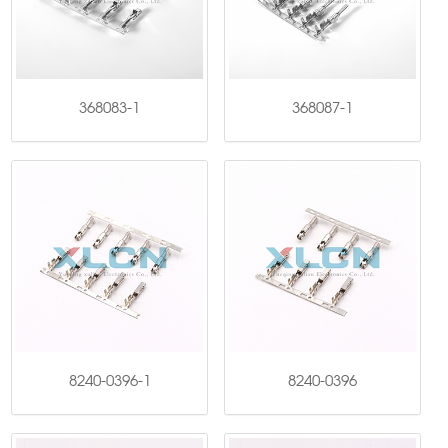
368083-1
368087-1
8240-0396-1
8240-0396