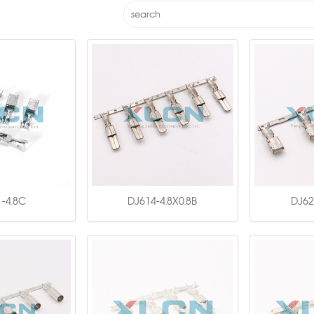
-4.8C
DJ614-4.8X0.8B
DJ62