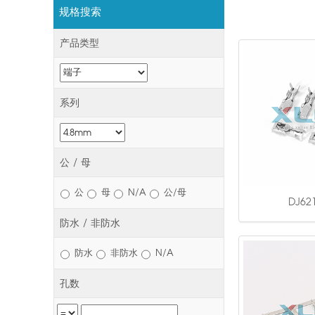
规格搜索
产品类型
系列
公 / 母
公
母
N/A
公/母
DJ621
防水 / 非防水
防水
非防水
N/A
孔数