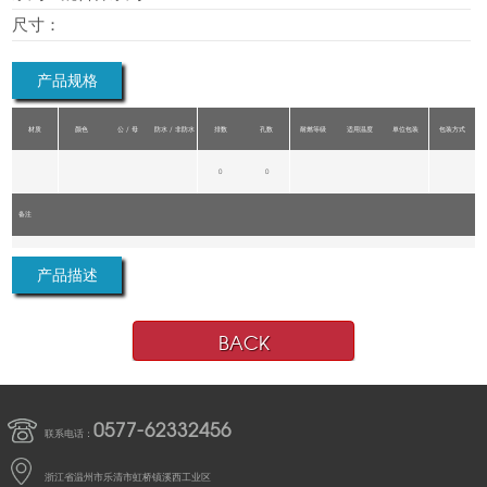
尺寸：
产品规格
材质
颜色
公 / 母
防水 / 非防水
排数
孔数
耐燃等级
适用温度
单位包装
包装方式
0
0
备注
产品描述
BACK
0577-62332456
联系电话：
浙江省温州市乐清市虹桥镇溪西工业区