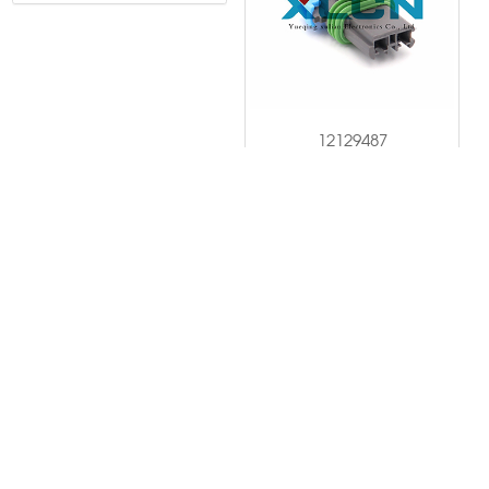
12129487
1/12
1
2
3
4
5
6
7
8
9
10
<<
>
>>
0577-62332456
联系电话：
浙江省温州市乐清市虹桥镇溪西工业区
邮箱：
xulianelec@163.com
E-book