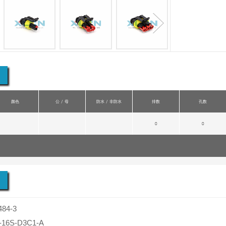
next
颜色
公 / 母
防水 / 非防水
排数
孔数
0
0
484-3
-16S-D3C1-A