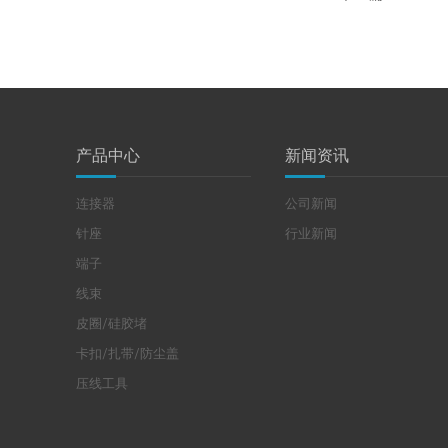
产品中心
新闻资讯
连接器
公司新闻
针座
行业新闻
端子
线束
皮圈/硅胶堵
卡扣/扎带/防尘盖
压线工具