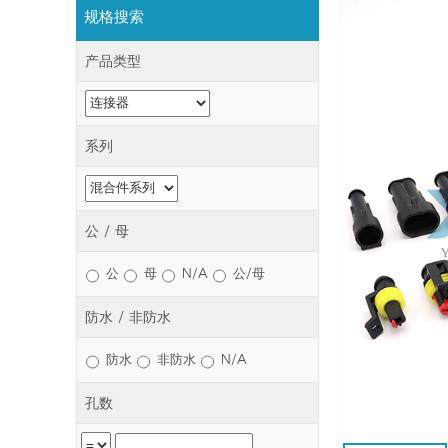
规格搜索
产品类型
系列
公 / 母
公
母
N/A
公/母
防水 / 非防水
防水
非防水
N/A
孔数