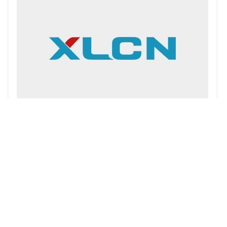
6月8日，广东省政府与中国南方电网电网建设有限责任公司在广州共同签署了
《关于加快…
查看详情+
0577-62332456
联系电话：