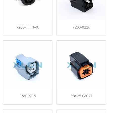
7283-1114-40
7283-8226
15419715
PB625-04027