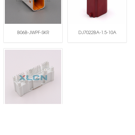
B06B-JWPF-SKR
DJ7022BA-1.5-10A
DJ7401-0.7-10A