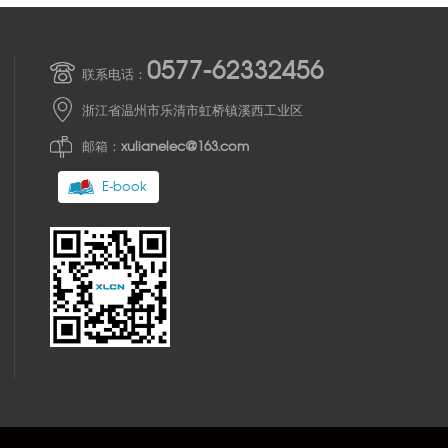
0577-62332456
联系电话：
浙江省温州市乐清市虹桥镇溪西工业区
邮箱：
xulianelec@163.com
E-book