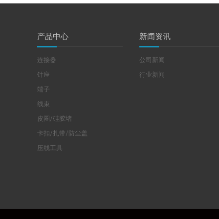
产品中心
新闻资讯
连接器
公司新闻
针座
行业新闻
端子
线束
皮圈/硅胶堵
卡扣/扎带/防尘盖
压线工具