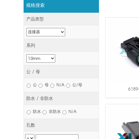
规格搜索
产品类型
系列
公 / 母
公
母
N/A
公/母
6189
防水 / 非防水
防水
非防水
N/A
孔数