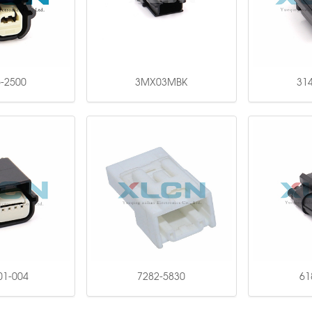
-2500
3MX03MBK
31
01-004
7282-5830
61