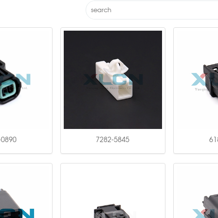
-0890
7282-5845
61