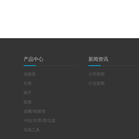
产品中心
新闻资讯
连接器
公司新闻
针座
行业新闻
端子
线束
皮圈/硅胶堵
卡扣/扎带/防尘盖
压线工具