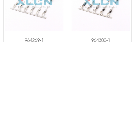
964269-1
964300-1
1/13
1
2
3
4
5
6
7
8
9
10
<<
>
>>
0577-62332456
联系电话：
浙江省温州市乐清市虹桥镇溪西工业区
邮箱：
xulianelec@163.com
E-book