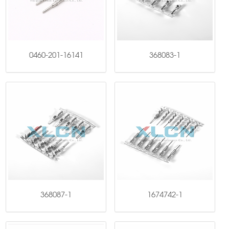
0460-201-16141
368083-1
368087-1
1674742-1